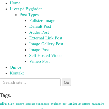
Home
Livet på Bygården
Post Types
Fullsize Image
Default Post
Audio Post
External Link Post
Image Gallery Post
Image Post
Self Hosted Video
Vimeo Post
Om os
Kontakt
Search
for:
Tags.
allerslev
historie
asketræ
asparges
bunddække
bygården
dør
luftfoto
muningård