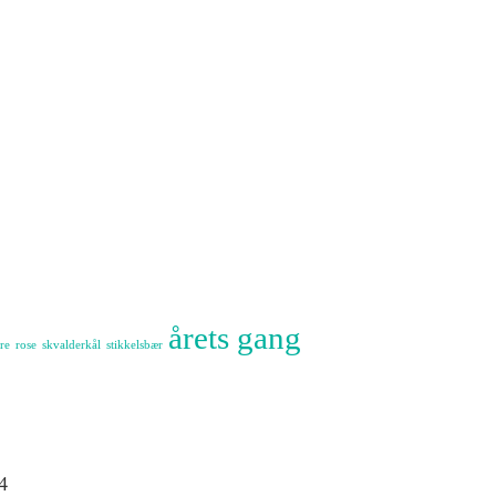
årets gang
re
rose
skvalderkål
stikkelsbær
4