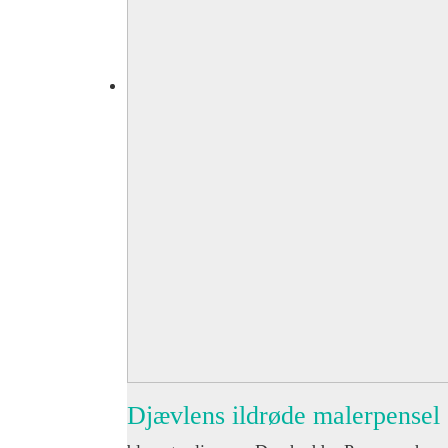
Djævlens ildrøde malerpensel