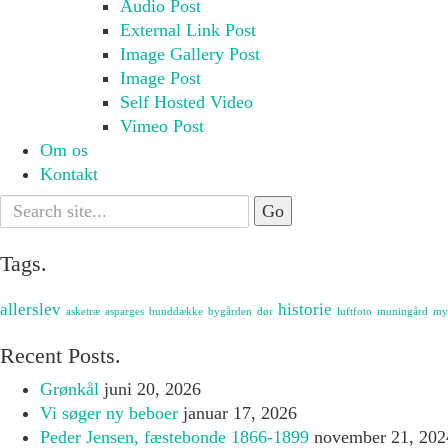
Audio Post
External Link Post
Image Gallery Post
Image Post
Self Hosted Video
Vimeo Post
Om os
Kontakt
Search
for:
Tags.
allerslev
historie
asketræ
asparges
bunddække
bygården
dør
luftfoto
muningård
my
Recent Posts.
Grønkål
juni 20, 2026
Vi søger ny beboer
januar 17, 2026
Peder Jensen, fæstebonde 1866-1899
november 21, 202