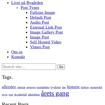
Livet på Bygården
Post Types
Fullsize Image
Default Post
Audio Post
External Link Post
Image Gallery Post
Image Post
Self Hosted Video
Vimeo Post
Om os
Kontakt
Search
for:
Tags.
allerslev
historie
asketræ
asparges
bunddække
bygården
dør
luftfoto
muningård
årets gang
myre
rose
skvalderkål
stikkelsbær
Recent Posts.